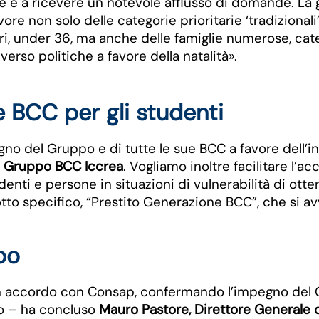
e e a ricevere un notevole afflusso di domande. La 
avore non solo delle categorie prioritarie ‘tradizional
ri, under 36, ma anche delle famiglie numerose, cate
erso politiche a favore della natalità».
e BCC per gli studenti
no del Gruppo e di tutte le sue BCC a favore dell’in
l Gruppo BCC Iccrea
. Vogliamo inoltre facilitare l’a
denti e persone in situazioni di vulnerabilità di ott
tto specifico, “Prestito Generazione BCC”, che si av
po
un accordo con Consap, confermando l’impegno del G
nto – ha concluso
Mauro Pastore, Direttore Generale