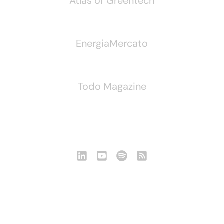
Atlas of Greentech
EnergiaMercato
Todo Magazine
Seguici
Notizie