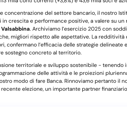
113 mila conti correnti (+3,8%) e 43,6 mila soci e azio
 concentrazione del settore bancario, il nostro Ist
in crescita e performance positive, a valere su un 
a Valsabbina
. Archiviamo l’esercizio 2025 con soddis
e, migliori rispetto alle aspettative. La redditività 
ri, confermano l’efficacia delle strategie delineate 
re sostegno concreto al territorio.
sione territoriale e sviluppo sostenibile - tenendo 
grammazione delle attività e le proiezioni plurienna
l nostro modo di fare Banca. Rinnoviamo pertanto il 
iù recente elezione, un importante partner finanziari