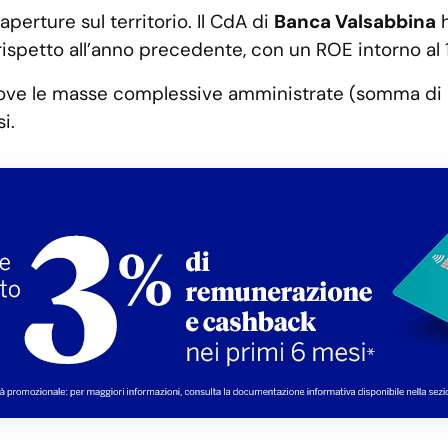
perture sul territorio. Il CdA di
Banca Valsabbina
h
e rispetto all’anno precedente, con un ROE intorno al 
 dove le masse complessive amministrate (somma di r
i.