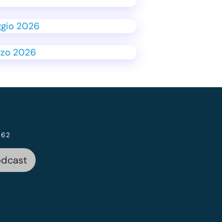
 62
odcast