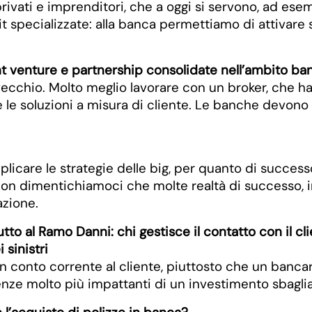
vati e imprenditori, che a oggi si servono, ad esempi
t specializzate: alla banca permettiamo di attivare s
t venture e partnership consolidate nell’ambito ban
cchio. Molto meglio lavorare con un broker, che ha
are le soluzioni a misura di cliente. Le banche devo
plicare le strategie delle big, per quanto di succe
 dimentichiamoci che molte realtà di successo, in tu
azione.
o al Ramo Danni: chi gestisce il contatto con il clien
 sinistri
 un conto corrente al cliente, piuttosto che un banc
nze molto più impattanti di un investimento sbaglia