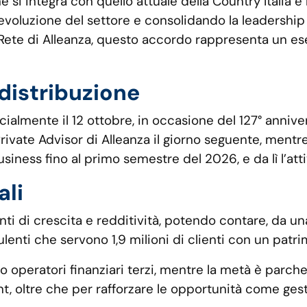
e si integra con quello attuale della Country Italia e
 l’evoluzione del settore e consolidando la leadersh
 Rete di Alleanza, questo accordo rappresenta un es
 distribuzione
icialmente il 12 ottobre, in occasione del 127° annive
Private Advisor di Alleanza il giorno seguente, mentre
 Business fino al primo semestre del 2026, e da lì l’at
ali
i di crescita e redditività, potendo contare, da una 
nsulenti che servono 1,9 milioni di clienti con un pat
operatori finanziari terzi, mentre la metà è parche
t, oltre che per rafforzare le opportunità come gest