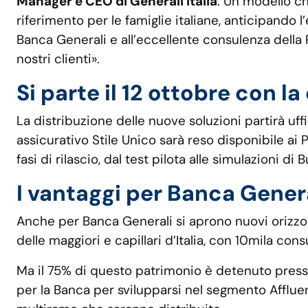
Manager e CEO di Generali Italia
. Un modello ch
riferimento per le famiglie italiane, anticipando
Banca Generali e all’eccellente consulenza della
nostri clienti».
Si parte il 12 ottobre con la
La distribuzione delle nuove soluzioni partirà uff
assicurativo Stile Unico sarà reso disponibile ai 
fasi di rilascio, dal test pilota alle simulazioni di
I vantaggi per Banca Gener
Anche per Banca Generali si aprono nuovi orizzont
delle maggiori e capillari d’Italia, con 10mila co
Ma il 75% di questo patrimonio è detenuto presso 
per la Banca per svilupparsi nel segmento Affluen